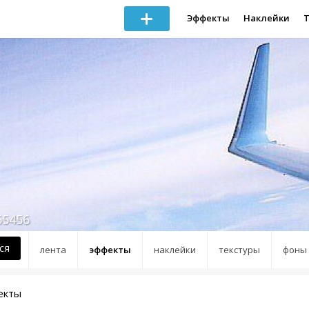
Эффекты
Наклейки
65456
ся
лента
эффекты
наклейки
текстуры
фоны
екты