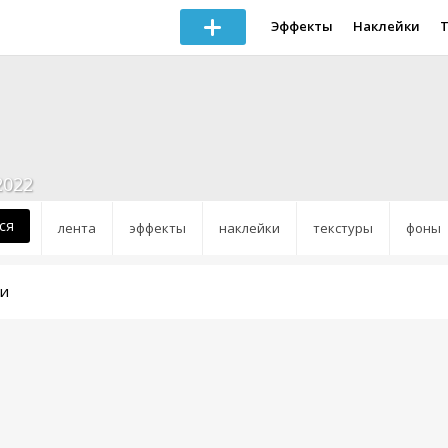
Эффекты
Наклейки
2022
ся
лента
эффекты
наклейки
текстуры
фоны
ки