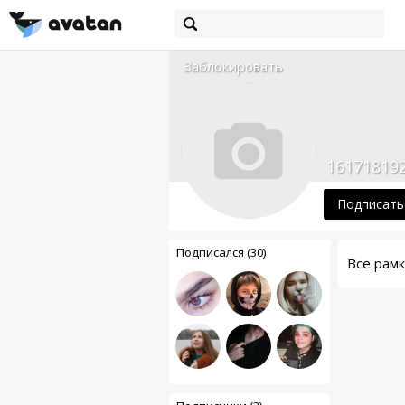
Заблокировать
16171819
Подписать
Подписался (30)
Все рам