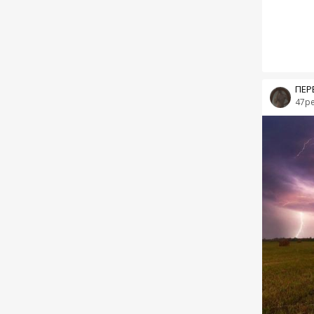
ПЕР
47p