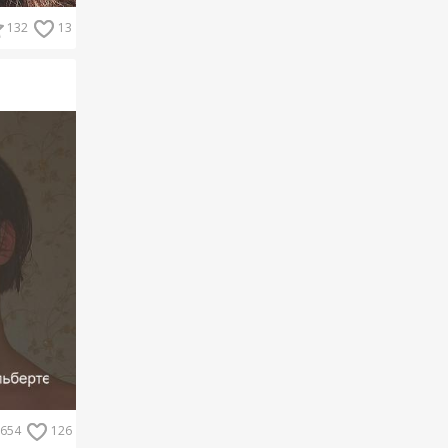
132
13
654
126