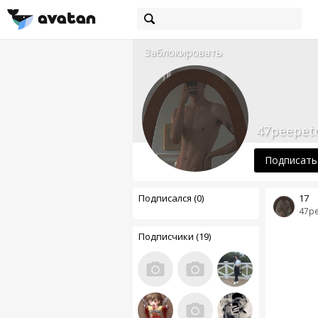
Заблокировать
47peepet
Подписать
Подписался (0)
17
47p
Подписчики (19)