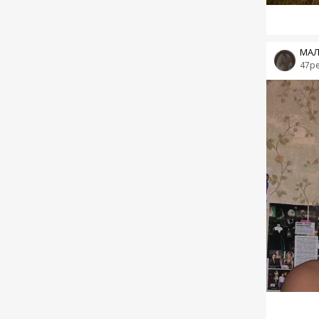
МАЛ
47p