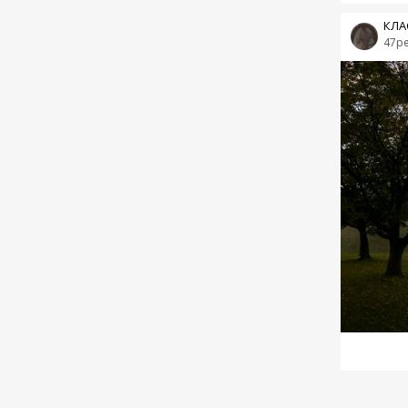
КЛА
47p