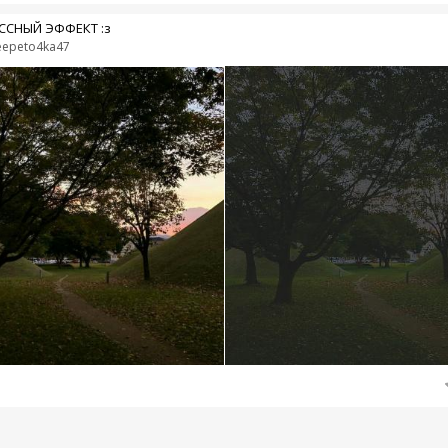
ССНЫЙ ЭФФЕКТ :з
eepeto4ka47