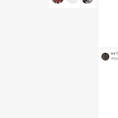
НУ 
47p