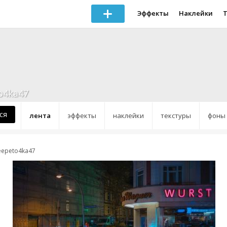
Эффекты
Наклейки
o4ka47
ся
лента
эффекты
наклейки
текстуры
фоны
eepeto4ka47