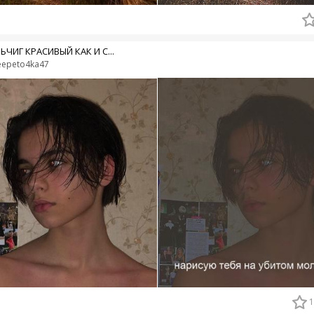
ЬЧИГ КРАСИВЫЙ КАК И С...
eepeto4ka47
1