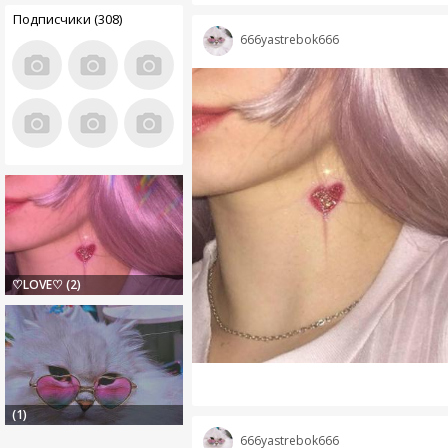
Подписчики (308)
666yastrebok666
♡LOVE♡ (2)
(1)
666yastrebok666