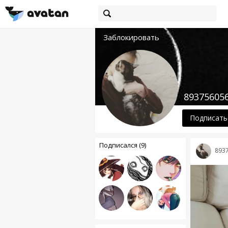
Заблокировать
89375605
Подписать
Подписался (9)
893