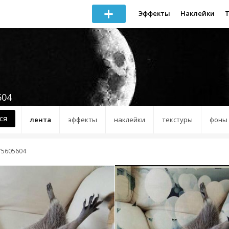
Эффекты
Наклейки
604
ся
лента
эффекты
наклейки
текстуры
фоны
75605604