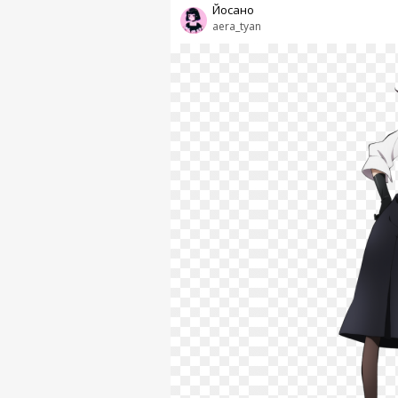
Йосано
aera_tyan