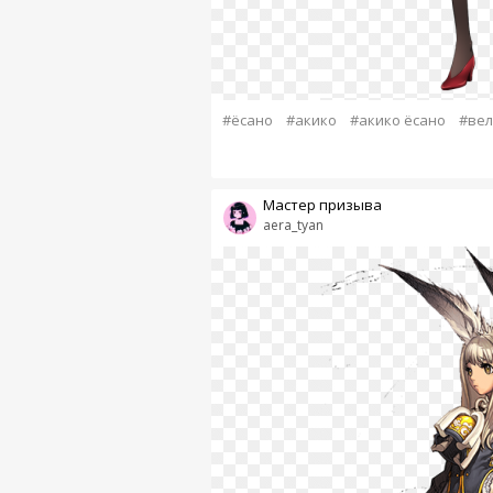
#ёсано
#акико
#акико ёсано
#вел
Мастер призыва
aera_tyan