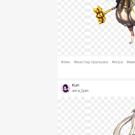
#лин
#мастер призыва
#игра
#мм
Kun
aera_tyan