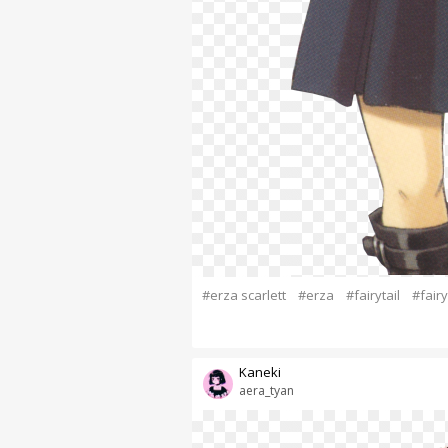
#erza scarlett
#erza
#fairytail
#fairy 
Kaneki
aera_tyan