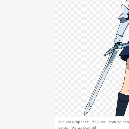
#эльза скарлетт
#эльза
#эльза ала
#erza
#erza scarlett