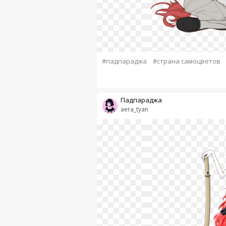
#падпараджа
#страна самоцветов
Падпараджа
aera_tyan