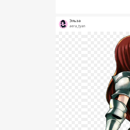
Эльза
aera_tyan