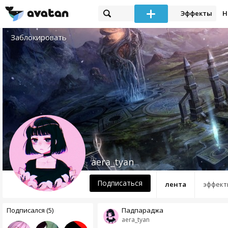
Эффекты
Н
Заблокировать
aera_tyan
Подписаться
лента
эффект
Подписался (5)
Падпараджа
aera_tyan