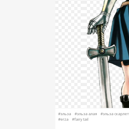
#эльза
#эльза алая
#эльза скарлет
#erza
#fairy tail