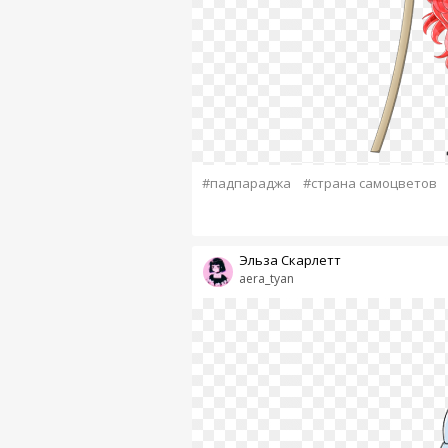
#падпараджа
#страна самоцветов
Эльза Скарлетт
aera_tyan