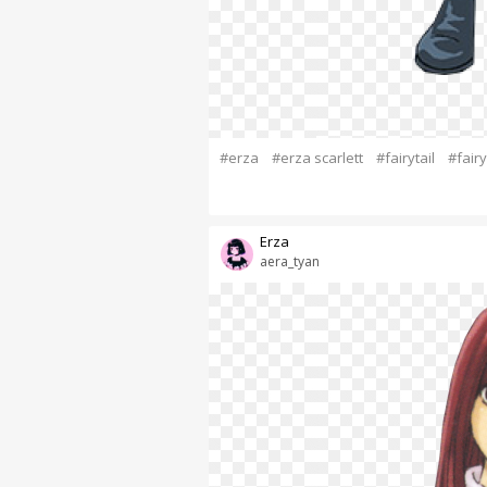
#erza
#erza scarlett
#fairytail
#fairy 
Erza
aera_tyan