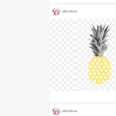
albinalove
albinalove