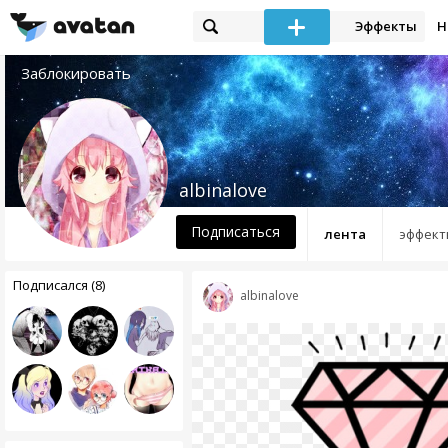
Эффекты
Н
Заблокировать
albinalove
Подписаться
лента
эффект
Подписался (8)
albinalove