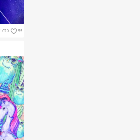
1070
55