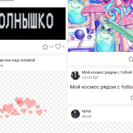
34
4
дечки над головой
ne
Мой космос рядом с тобой
13131307
крор
alook