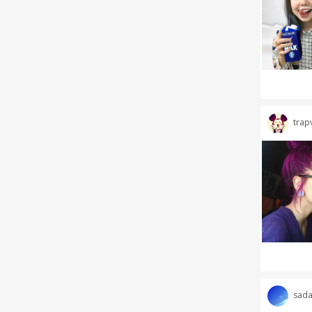
trap
sad