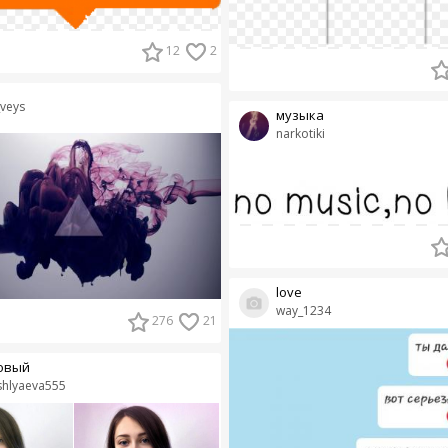
12
2
_veys
музыка
narkotiki
love
way_1234
276
21
овый
hlyaeva555