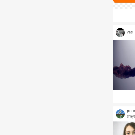
vasi
роз
smys