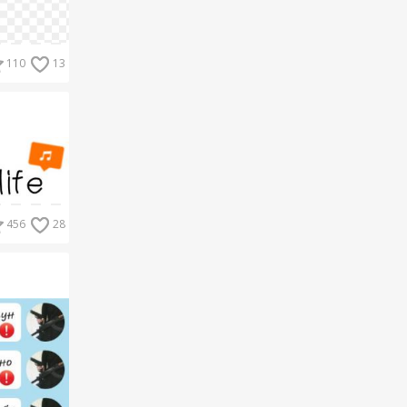
110
13
456
28