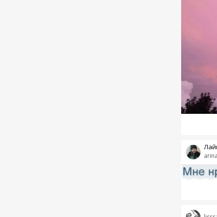
Лай
arin
liss