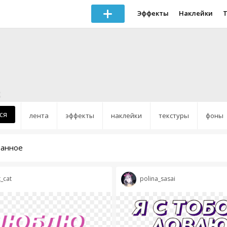
Эффекты
Наклейки
ся
лента
эффекты
наклейки
текстуры
фоны
ранное
t_cat
polina_sasai