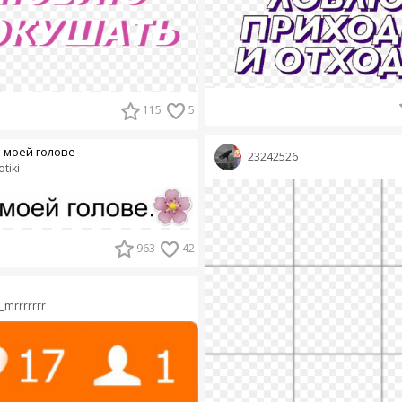
115
5
в моей голове
23242526
tiki
963
42
k_mrrrrrrr