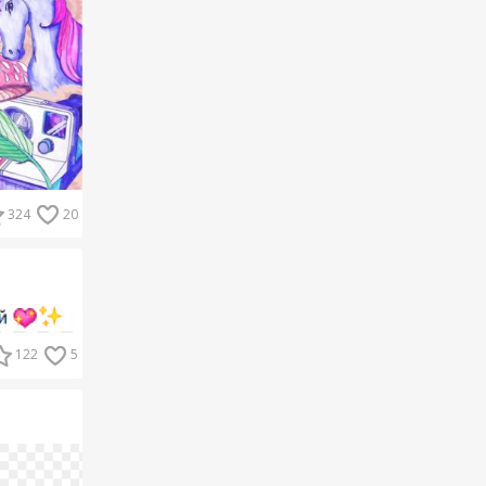
324
20
122
5