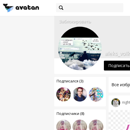
Заблокировать
aleks_volk
Подписать
Подписался (3)
Все изб
nigh
Подписчики (8)