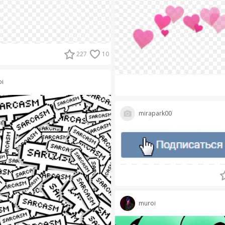
227
10
i
mirapark00
muroi