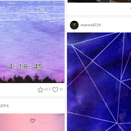
marina9729
873
41
82016