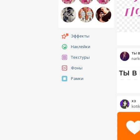
Эффекты
Наклейки
ты 
Текстуры
narko
Фоны
Рамки
хз
koti