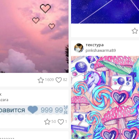
текстура
pinkshawarma89
1609
82
к
azara
50
1
saaaaaaa