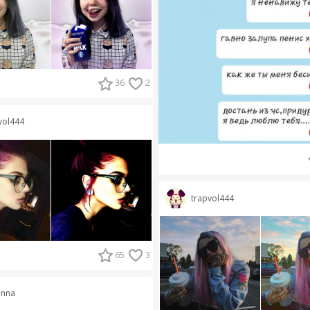
36
2
vol444
trapvol444
65
3
anna