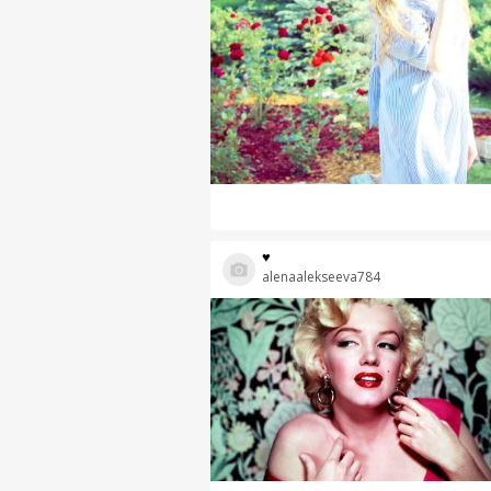
♥
alenaalekseeva784