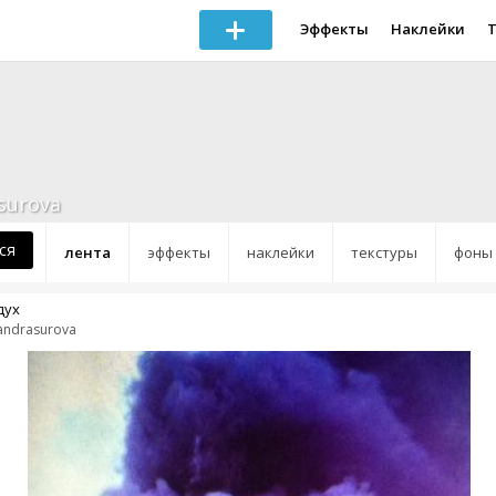
Эффекты
Наклейки
surova
ся
лента
эффекты
наклейки
текстуры
фоны
дух
andrasurova