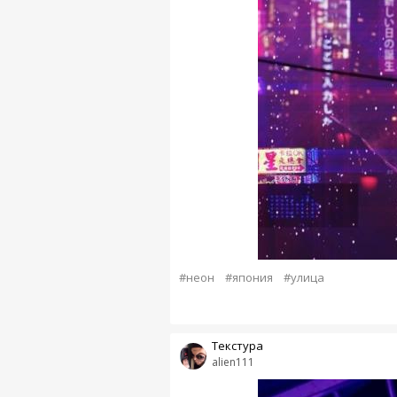
#неон
#япония
#улица
Текстура
alien111