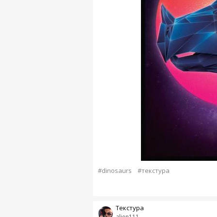
#dinosaurs
#текстура
Текстура
alien111