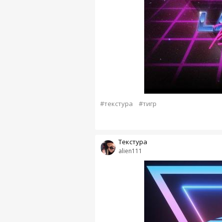
#текстура
#тигр
Текстура
alien111