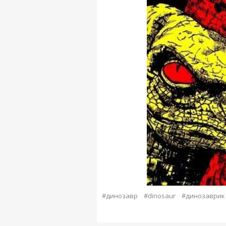
#динозавр
#dinosaur
#динозаврик