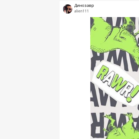
Динозавр
alien111