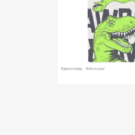
#динозавр
#dinosaur