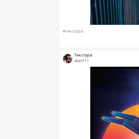
#текстура
Текстура
alien111