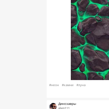
#неон
#камни
#луна
Динозавры
alien111