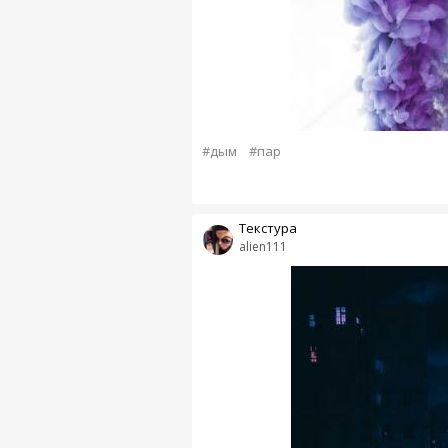
#дым
#пар
Текстура
alien111