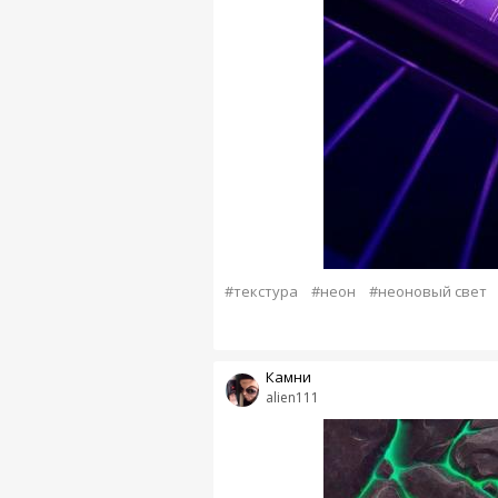
#текстура
#неон
#неоновый свет
Камни
alien111