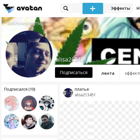
Эффекты
Н
Заблокировать
alisa213451
Подписаться
лента
эффект
Подписался (10)
платье
alisa213451