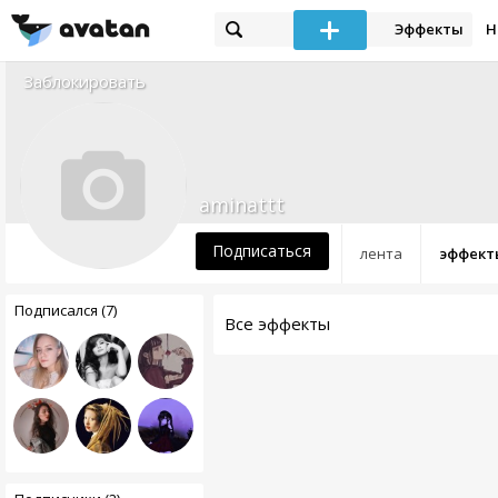
Эффекты
Н
Заблокировать
aminattt
Подписаться
лента
эффект
Подписался (7)
Все эффекты