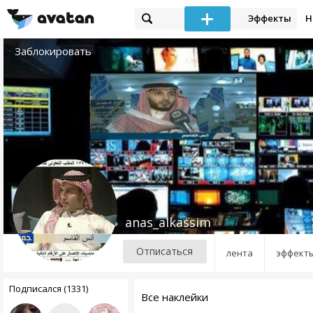
Эффекты
Н
Заблокировать
anas_alkassim
Отписаться
лента
эффект
Подписался (1331)
Все наклейки