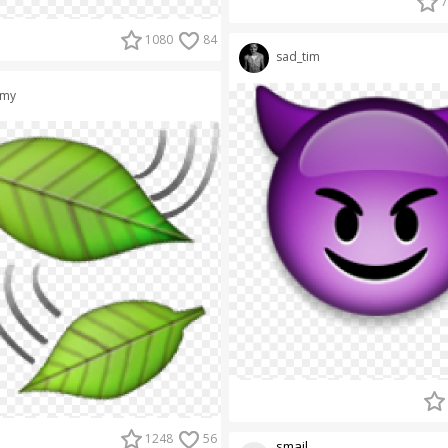
7
1080
84
sad_tim
my
1248
56
smail