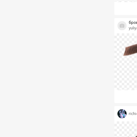
бро
yuliy
richi