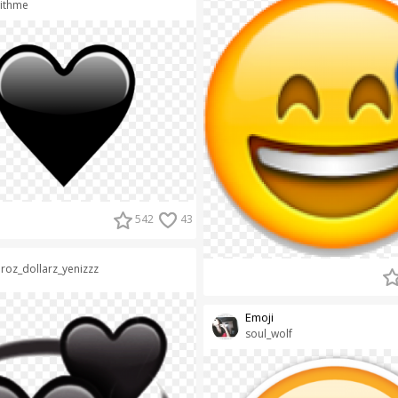
ithme
542
43
roz_dollarz_yenizzz
Emoji
soul_wolf