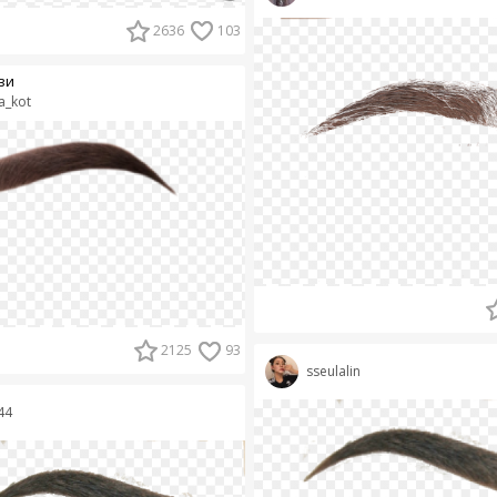
2636
103
ви
a_kot
2125
93
sseulalin
44