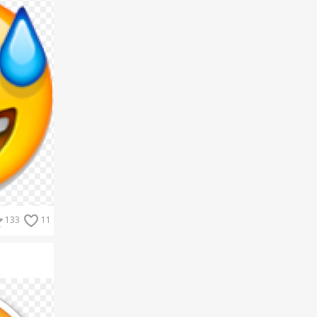
133
11