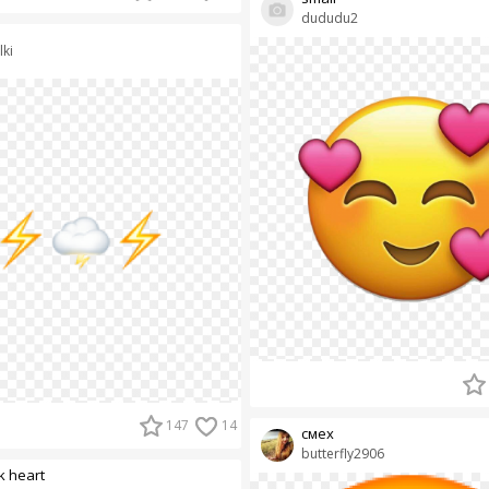
dududu2
lki
147
14
смех
butterfly2906
k heart