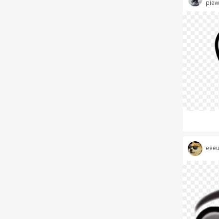
piew
eeeu