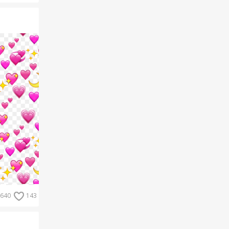
640
143