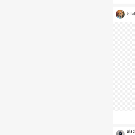
killkil
Blac