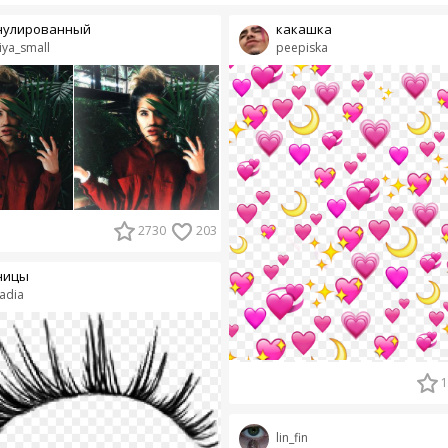
нулированный
какашка
iya_small
peepiska
2730
203
ницы
adia
1
lin_fin