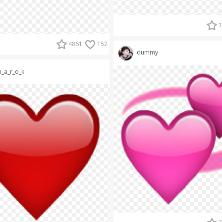
1
4861
152
dummy
h_a_r_o_k