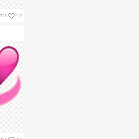
716
110