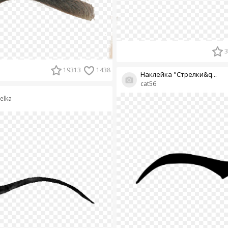
3
19313
1438
Наклейка "Стрелки&q...
cat56
elka