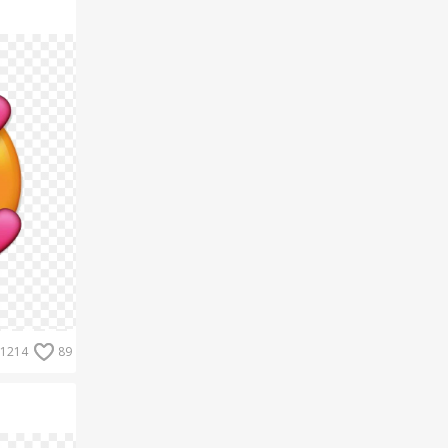
1214
89