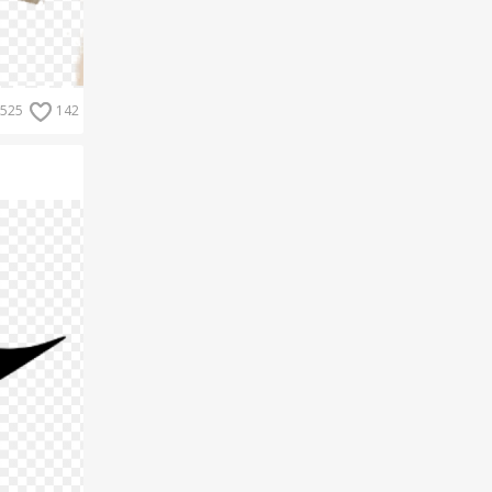
525
142