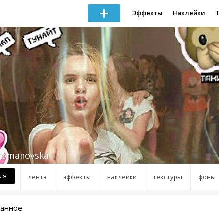
Эффекты
Наклейки
_romanovska
ся
лента
эффекты
наклейки
текстуры
фоны
ранное