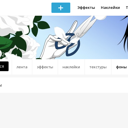
Эффекты
Наклейки
12
ся
лента
эффекты
наклейки
текстуры
фоны
ы