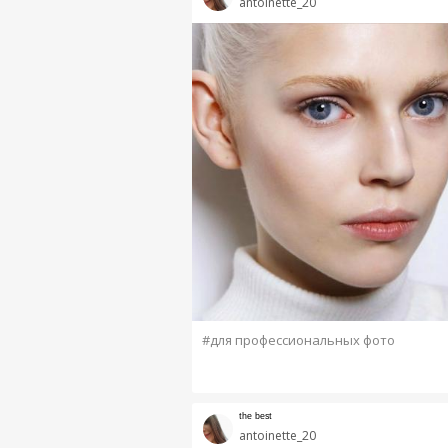
antoinette_20
#для профессиональных фото
ᵗʰᵉ ᵇᵉˢᵗ
antoinette_20