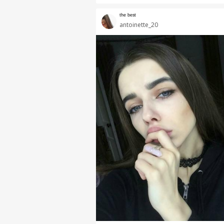
ᵗʰᵉ ᵇᵉˢᵗ
antoinette_20