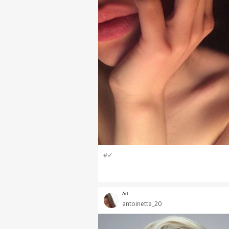
#✓
ᴬʳᵗ
antoinette_20