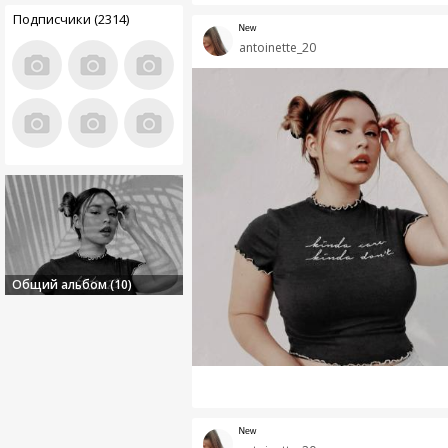
Подписчики (2314)
ᴺᵉʷ
antoinette_20
Общий альбом (10)
ᴺᵉʷ