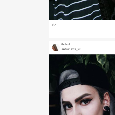
#✓
ᵗʰᵉ ᵇᵉˢᵗ
antoinette_20