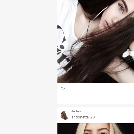
#✓
ᵗʰᵉ ᵇᵉˢᵗ
antoinette_20