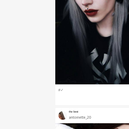
#✓
ᵗʰᵉ ᵇᵉˢᵗ
antoinette_20