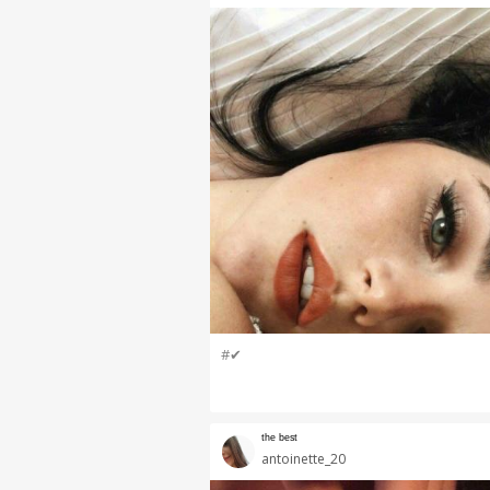
#✔
ᵗʰᵉ ᵇᵉˢᵗ
antoinette_20