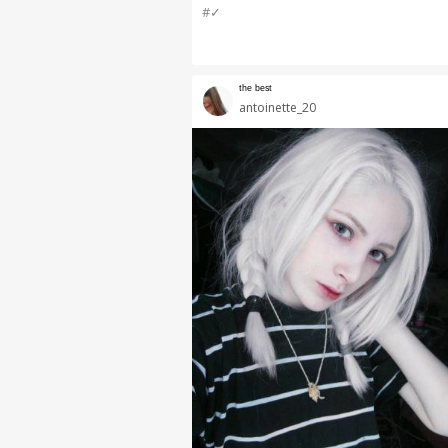
#✓
ᵗʰᵉ ᵇᵉˢᵗ
antoinette_20