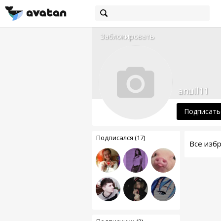
Заблокировать
anull11
Подписать
Подписался (17)
Все изб