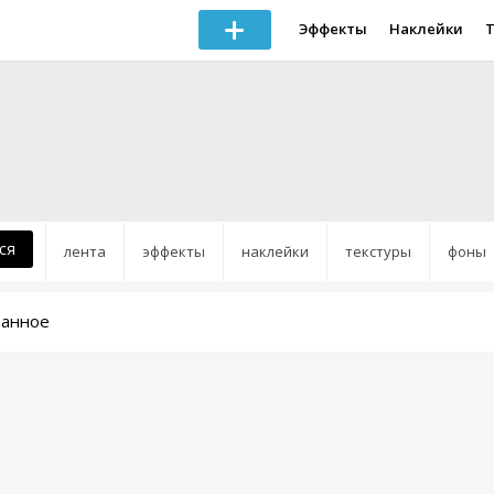
Эффекты
Наклейки
ся
лента
эффекты
наклейки
текстуры
фоны
ранное