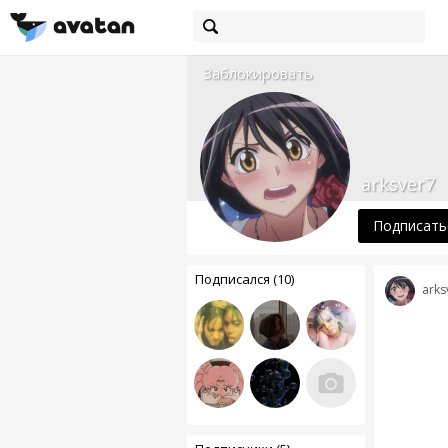
Заблокировать
arksver7
Подписать
Подписался (10)
arks