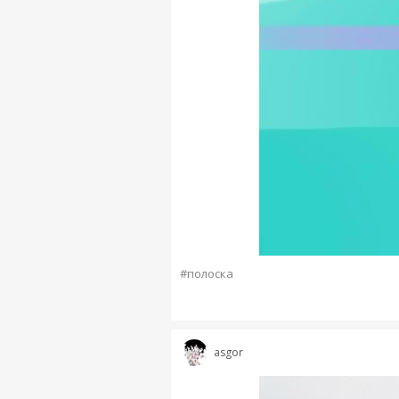
#полоска
asgor