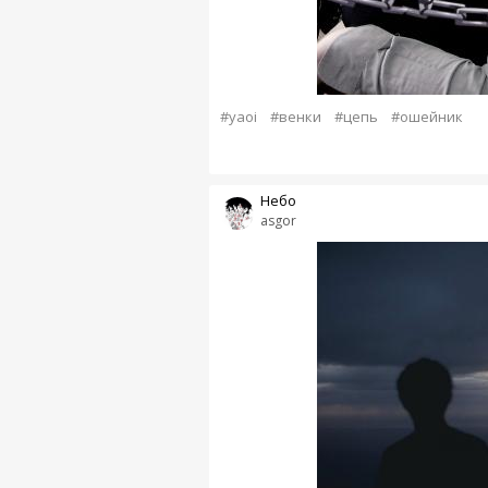
#yaoi
#венки
#цепь
#ошейник
Небо
asgor