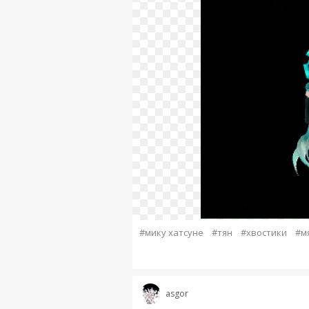
#мику хатсуне
#тян
#хвостики
#м
asgor