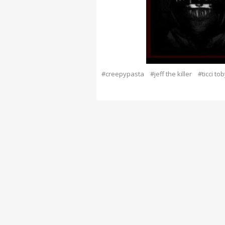
#creepypasta
#jeff the killer
#ticci to