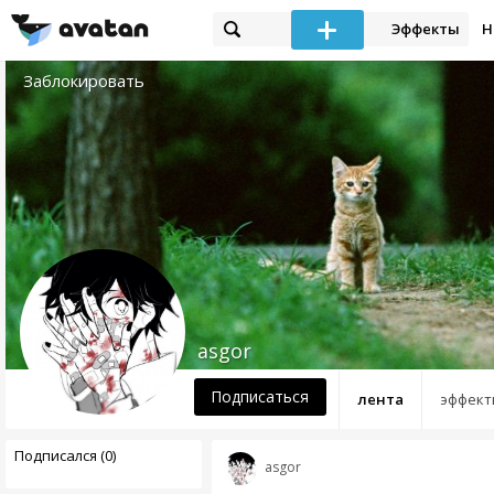
Эффекты
Н
Заблокировать
asgor
Подписаться
лента
эффект
Подписался (0)
asgor