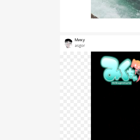
Мику
asgor