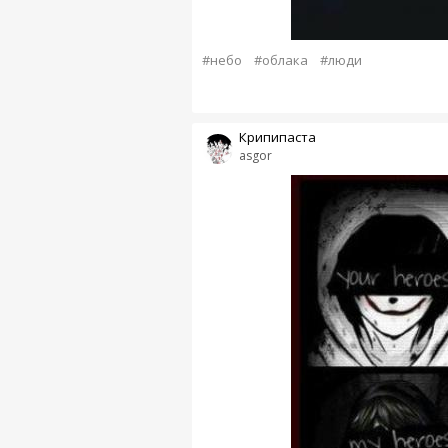
#небо
#облака
#люди
Крипипаста
asgor