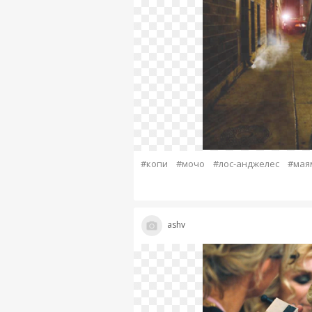
#копи
#мочо
#лос-анджелес
#мая
ashv