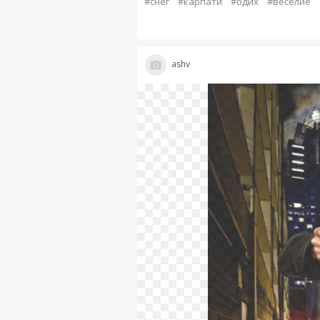
#снег
#карпати
#одих
#веселие
ashv