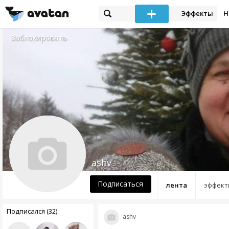
Эффекты
Н
Заблокировать
ashv
Подписаться
лента
эффект
Подписался (32)
ashv