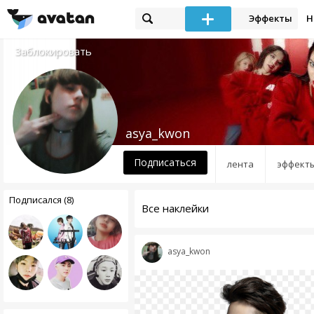
Эффекты
Н
Заблокировать
asya_kwon
Подписаться
лента
эффект
Подписался (8)
Все наклейки
asya_kwon