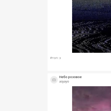
#топ :з
Небо розовое
asyayo