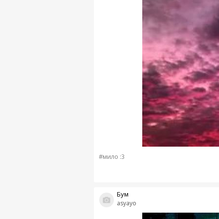
#мило :3
Бум
asyayo