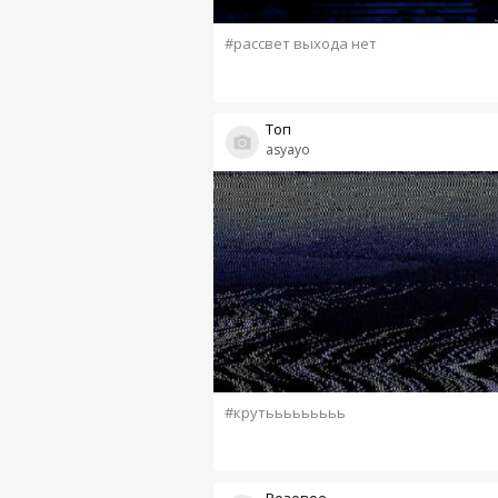
#рассвет выхода нет
Топ
asyayo
#крутььььььььь