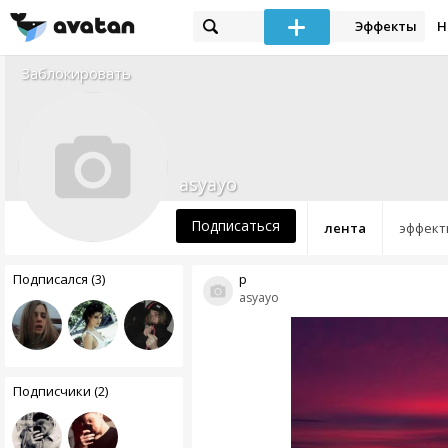
Эффекты
Н
Заблокировать
asyayo
Подписаться
лента
эффект
Подписался (3)
р
asyayo
Подписчики (2)