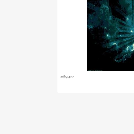
#бум^^