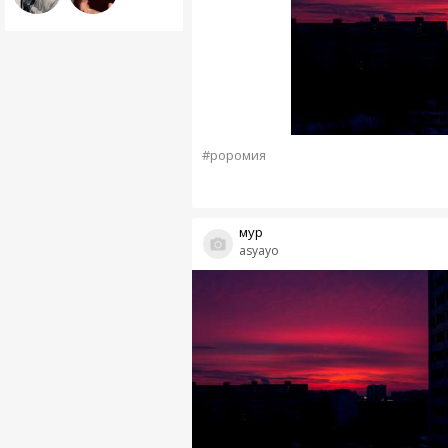
#роромия
мур
asyayo