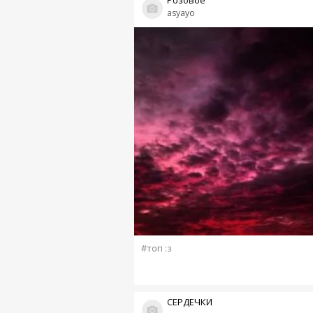
Розовое
asyayo
#топ :з
СЕРДЕЧКИ