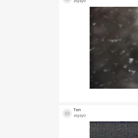
asyayo
Топ
asyayo