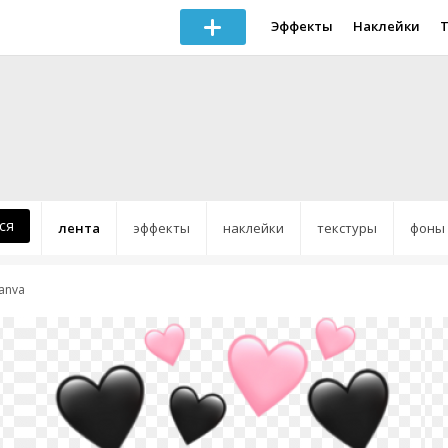
Эффекты
Наклейки
ся
лента
эффекты
наклейки
текстуры
фоны
anva