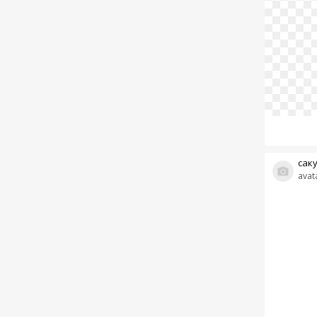
сак
avat