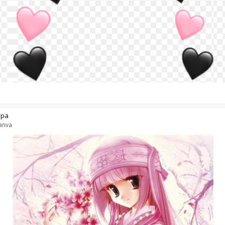
ура
anva