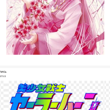
пись
anva