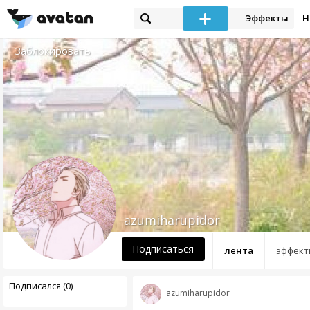
Эффекты
Н
Заблокировать
azumiharupidor
Подписаться
лента
эффект
Подписался (0)
azumiharupidor