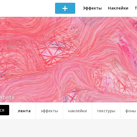
Эффекты
Наклейки
zabeta
ся
лента
эффекты
наклейки
текстуры
фоны