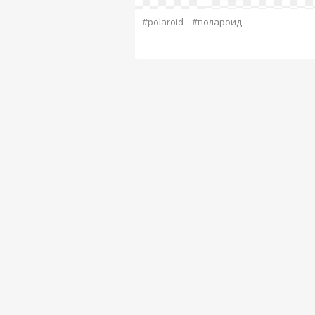
#polaroid
#полароид