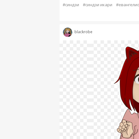
#синдзи
#синдзи икари
#евангели
blackrobe