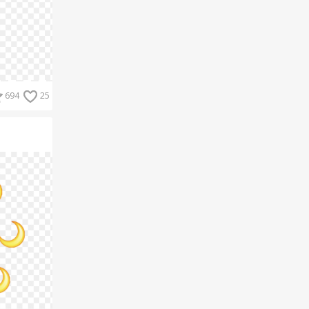
694
25