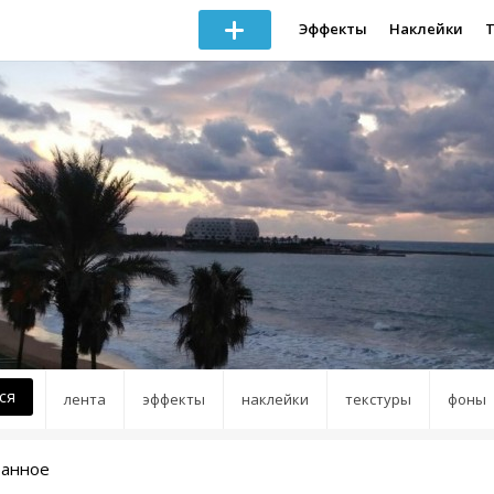
Эффекты
Наклейки
ся
лента
эффекты
наклейки
текстуры
фоны
ранное