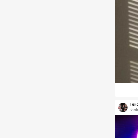
Тек
shok