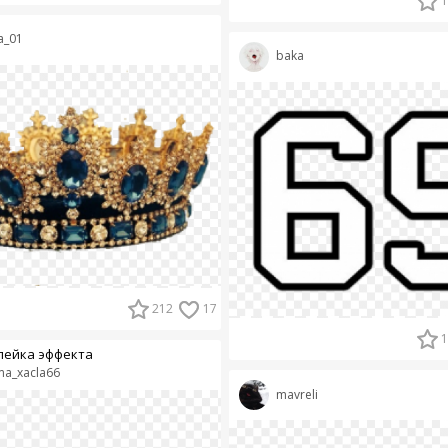
1
a_01
baka
212
17
1
лейка эффекта
a_xacla66
mavreli