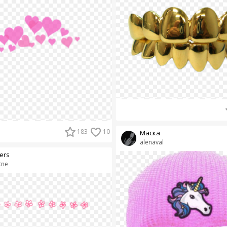
183
10
Маска
alenaval
ers
tne