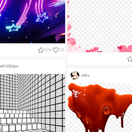
579
23
aefr2003ps
vebs