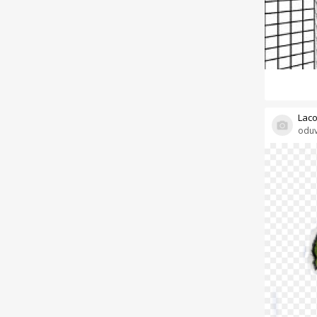
Laco
oduv