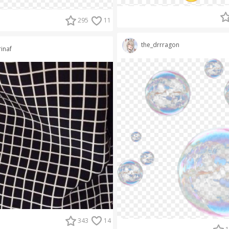
295
11
the_drrragon
rinaf
343
14