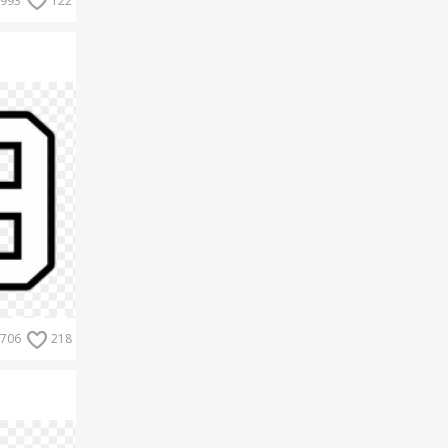
993
122
706
218