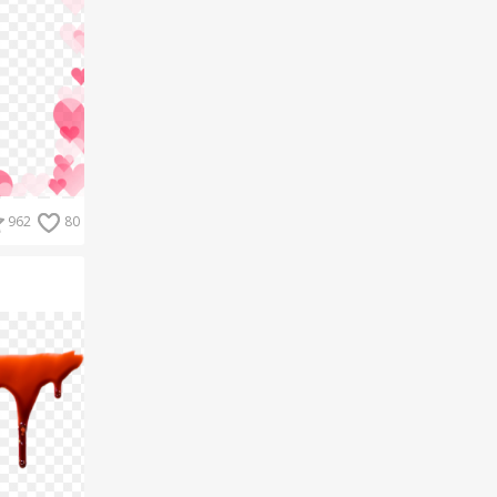
962
80