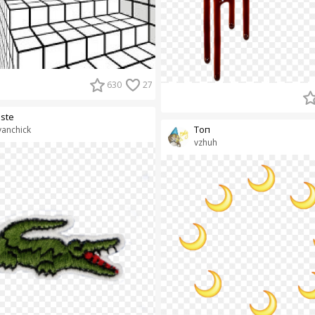
630
27
ste
Топ
anchick
vzhuh