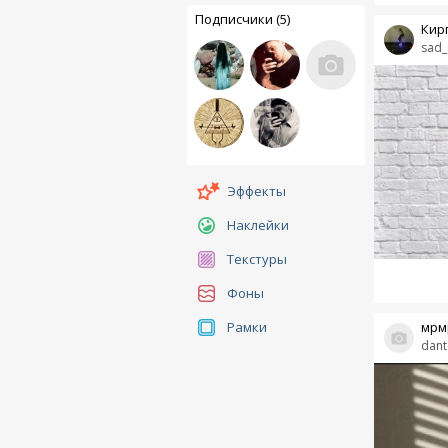
Подписчики (5)
Кир
sad_
Эффекты
Наклейки
Текстуры
Фоны
мрм
Рамки
dant