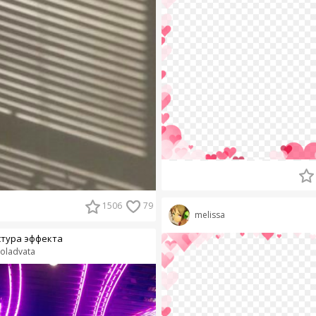
1506
79
melissa
стура эффекта
oladvata