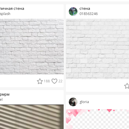
пичная стена
стена
splash
018563246
188
22
рмрм
el
gloria