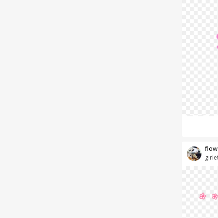
flow
girie