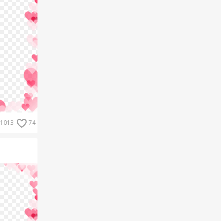
1013
74