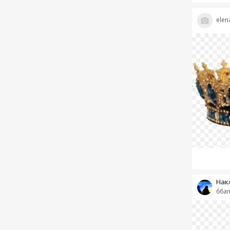
elen
Нак
66am