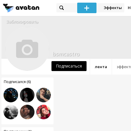
Эффекты
Н
Заблокировать
bsmcastro
Подписаться
лента
эффект
Подписался (6)