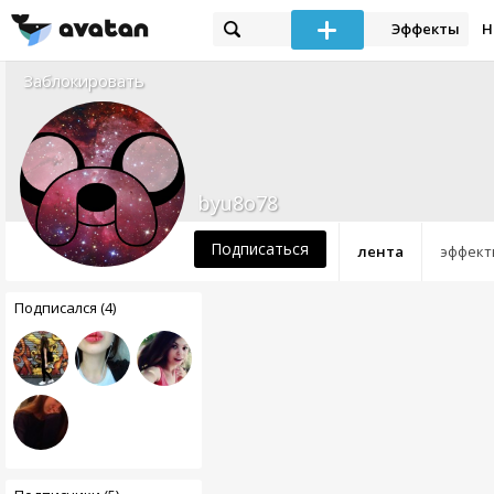
Эффекты
Н
Заблокировать
byu8o78
Подписаться
лента
эффект
Подписался (4)