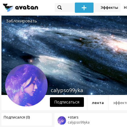
Эффекты
Н
Заблокировать
calypso99yka
Подписаться
лента
эффект
Подписался (0)
+stars
calypso99yka