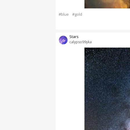
#blue
#gold
Stars
calypso99yka