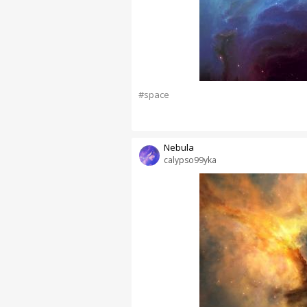
#space
Nebula
calypso99yka