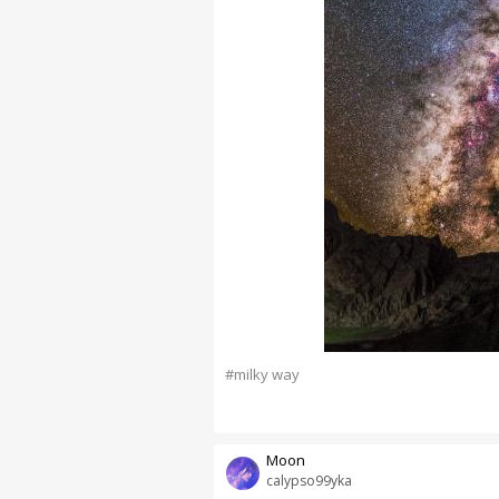
#milky way
Moon
calypso99yka