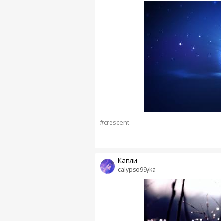
#crescent
Капли
calypso99yka