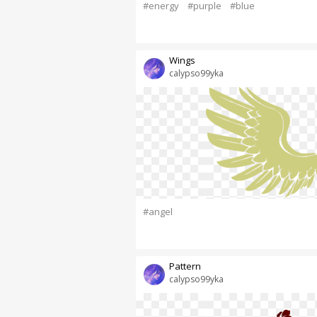
#energy
#purple
#blue
Wings
calypso99yka
#angel
Pattern
calypso99yka