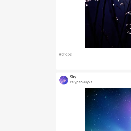
#drops
Sky
calypso99yka