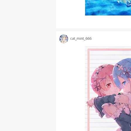
cat_mint_666