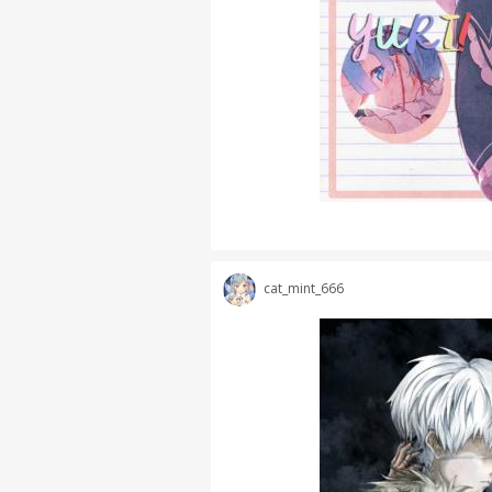
cat_mint_666