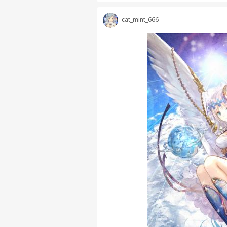
cat_mint_666