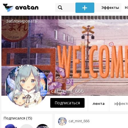
Эффекты
Н
Заблокировать
cat_mint_666
Подписаться
лента
эффект
Подписался (15)
cat_mint_666