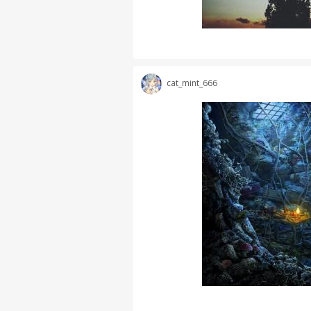
cat_mint_666