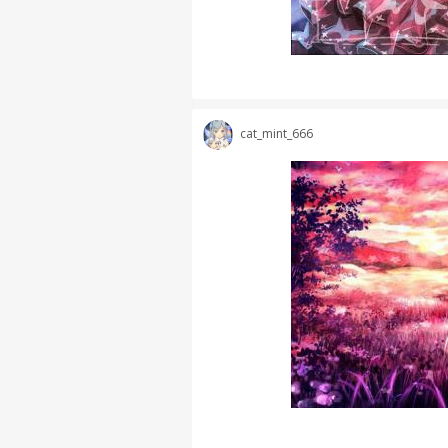
cat_mint_666