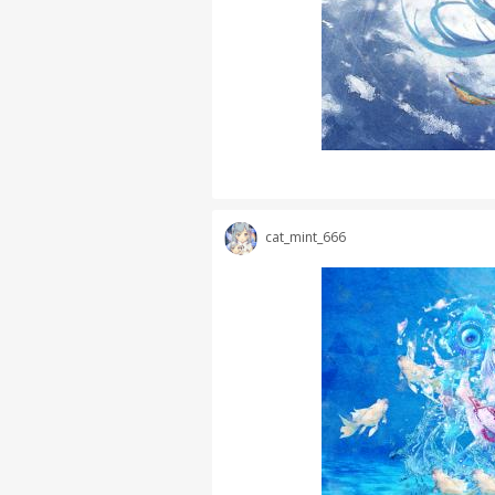
cat_mint_666