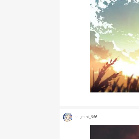
cat_mint_666