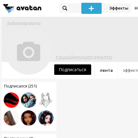
Эффекты
Н
Заблокировать
cauaalvesnascimento
Подписаться
лента
эффект
Подписался (251)