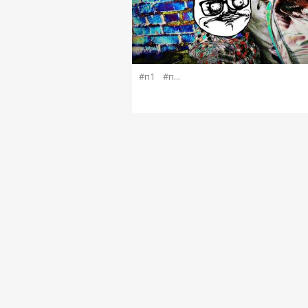
#п1
#п...