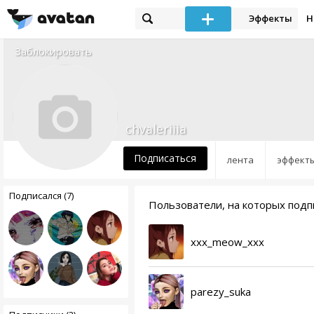
Эффекты
Н
Заблокировать
chvaleriiia
Подписаться
лента
эффект
Подписался (7)
Пользователи, на которых подпис
xxx_meow_xxx
parezy_suka