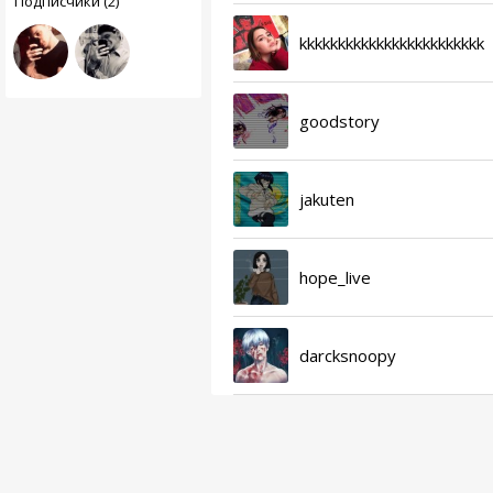
Подписчики (2)
kkkkkkkkkkkkkkkkkkkkkkkk
goodstory
jakuten
hope_live
darcksnoopy