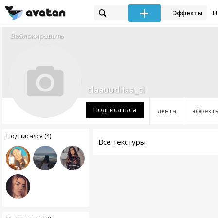
Эффекты
Н
Заблокировать
claauudiiaa_cl
Подписаться
лента
эффект
Подписался (4)
Все текстуры