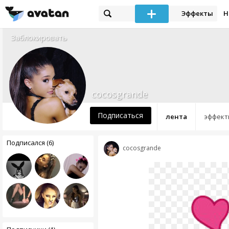
Эффекты
Н
Заблокировать
cocosgrande
Подписаться
лента
эффект
Подписался (6)
cocosgrande