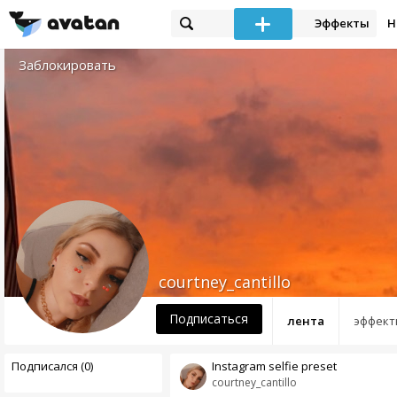
Эффекты
Н
Заблокировать
courtney_cantillo
Подписаться
лента
эффект
Подписался (0)
Instagram selfie preset
courtney_cantillo