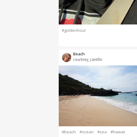
#goldenhour
Beach
courtney_cantillo
#beach
#ocean
#sea
#hawaii