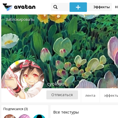
Эффекты
Н
Заблокировать
cyokiuu
Отписаться
лента
эффект
Подписался (3)
Все текстуры