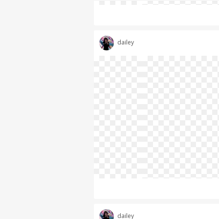
dailey
dailey