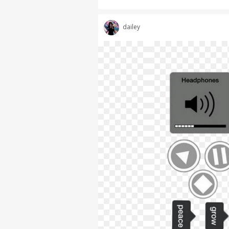
dailey