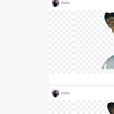
dailey
dailey