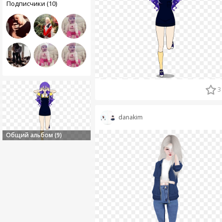
Подписчики (10)
3
danakim
Общий альбом (9)