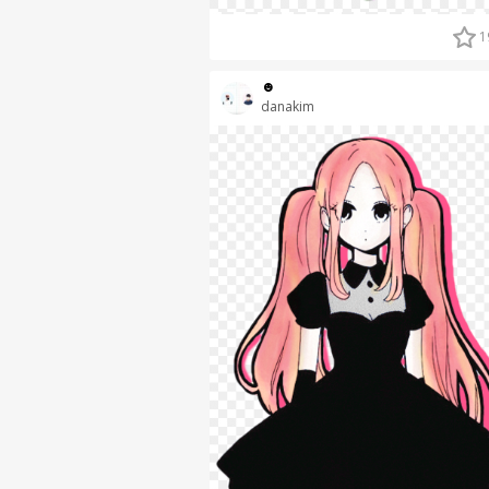
1
☻
danakim