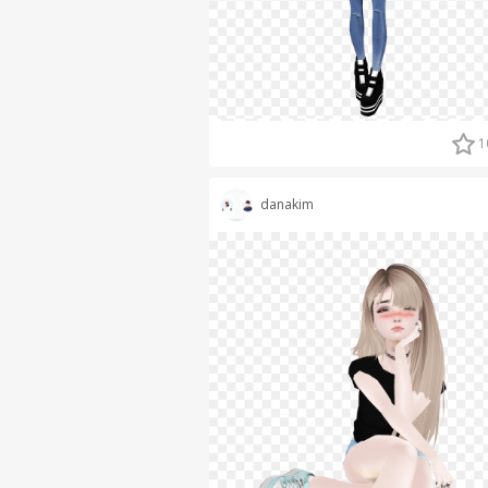
1
danakim