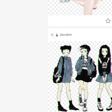
danakim