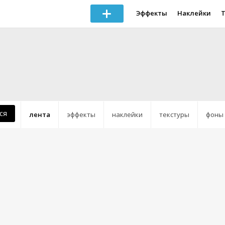
Эффекты
Наклейки
ся
лента
эффекты
наклейки
текстуры
фоны