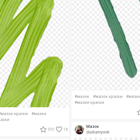
#мазок
#мазок краски
#мазк
#мазки краски
#мазок краски
#мазки
раски
Мазок
350
18
dashamysnik