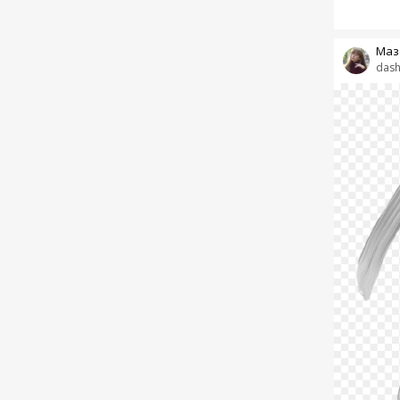
Маз
dash