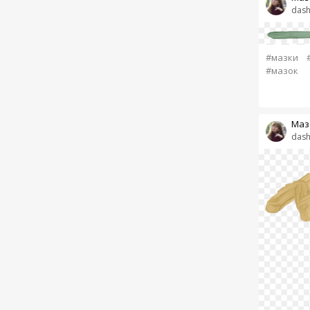
dash
#мазки
#мазок
Маз
dash