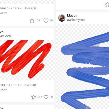
#мазок краски
#мазки
раски
Мазок
dashamysnik
1591
56
ок
amysnik
#мазок краски
#мазки
раски
388
10
ок