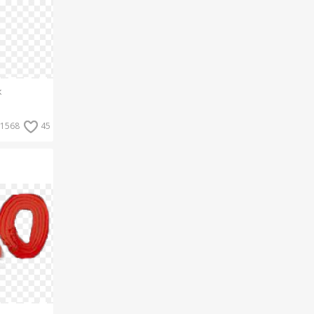
к
1568
45