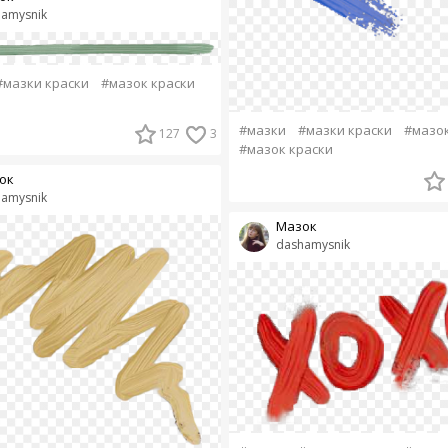
amysnik
#мазки краски
#мазок краски
#мазки
#мазки краски
#мазо
127
3
#мазок краски
ок
amysnik
Мазок
dashamysnik