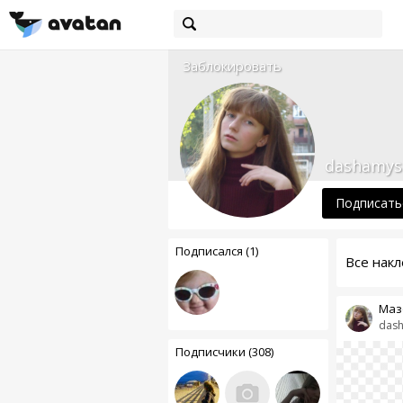
Заблокировать
dashamys
Подписать
Подписался (1)
Все накл
Маз
dash
Подписчики (308)