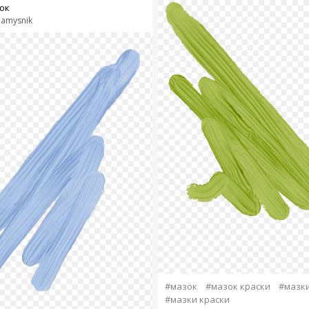
ок
amysnik
#мазок
#мазок краски
#мазк
#мазки краски