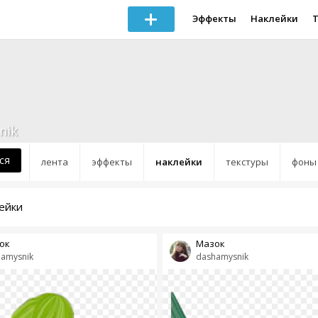
Эффекты
Наклейки
nik
ся
лента
эффекты
наклейки
текстуры
фоны
ейки
ок
Мазок
amysnik
dashamysnik