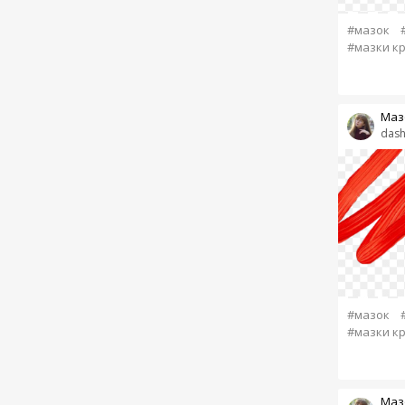
#мазок
#мазки к
Маз
dash
#мазок
#мазки к
Маз