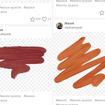
#мазки
#мазки краски
#мазо
#мазок краски
#мазок краски
#мазки
раски
806
34
Мазок
dashamysnik
ок
amysnik
#мазок краски
#мазки
#мазок
#мазок краски
#мазк
раски
#мазки краски