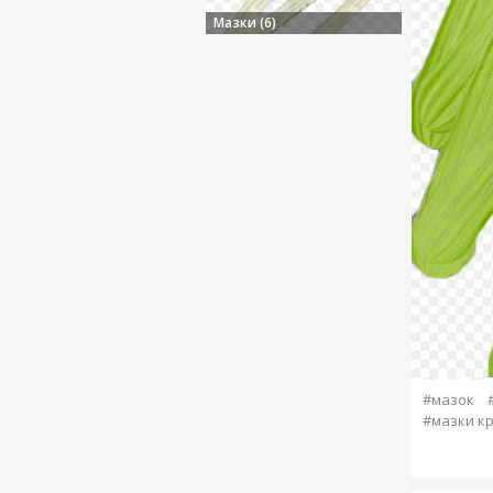
Мазки (6)
#мазок
#мазки к