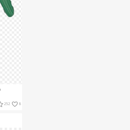
и
252
8