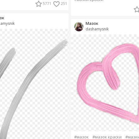
5771
251
ок
Мазок
amysnik
dashamysnik
#мазок
#мазок краски
#мазк