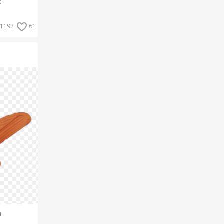
к
1192
61
и