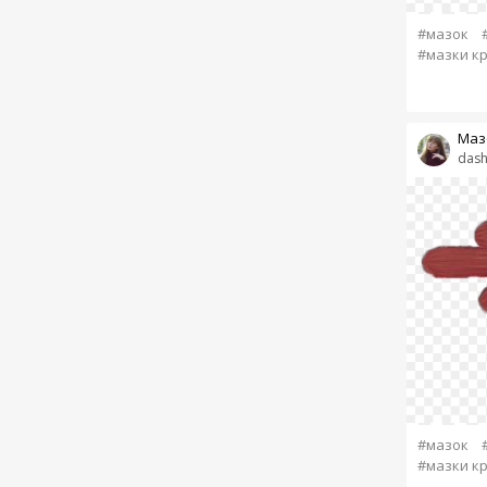
#мазок
#мазки к
Маз
dash
#мазок
#мазки к