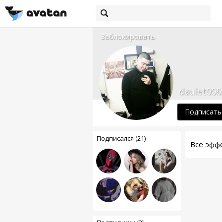
Заблокировать
daulet006
Подписать
Подписался (21)
Все эфф