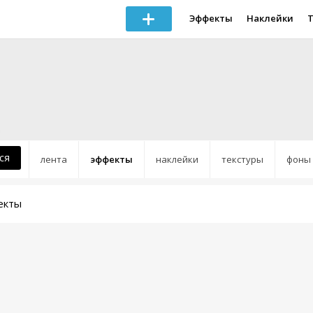
Эффекты
Наклейки
ся
лента
эффекты
наклейки
текстуры
фоны
екты