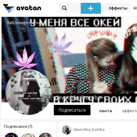
Эффекты
Н
Заблокировать
devochka_bomba
Подписаться
лента
эффект
Подписался (7)
devochka_bomba