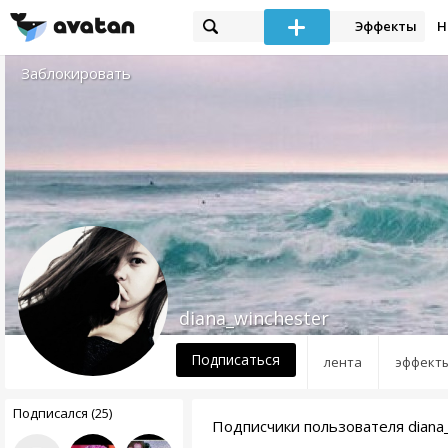
Эффекты
Н
Заблокировать
diana_winchester
Подписаться
лента
эффект
Подписался (25)
Подписчики пользователя diana_