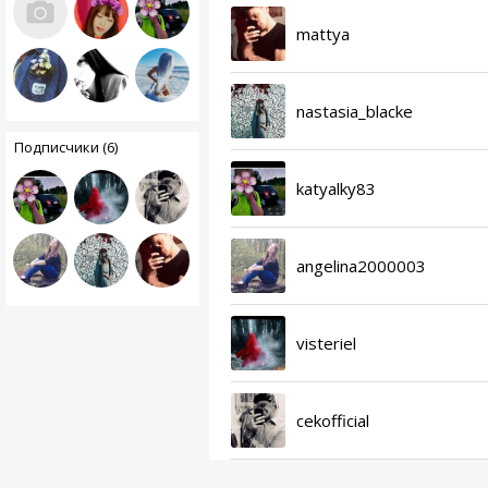
mattya
nastasia_blacke
Подписчики (6)
katyalky83
angelina2000003
visteriel
cekofficial