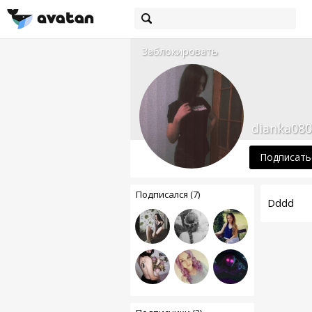
Заблокировать
dianka080
Подписать
Подписался (7)
Dddd