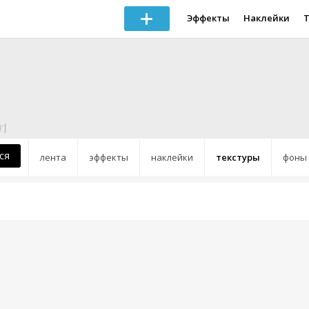
Эффекты
Наклейки
1
ся
лента
эффекты
наклейки
текстуры
фоны