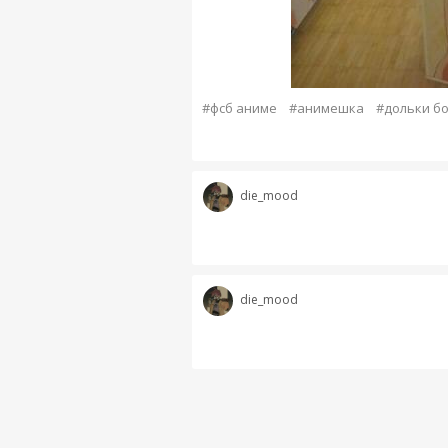
#фсб аниме
#анимешка
#дольки б
die_mood
die_mood