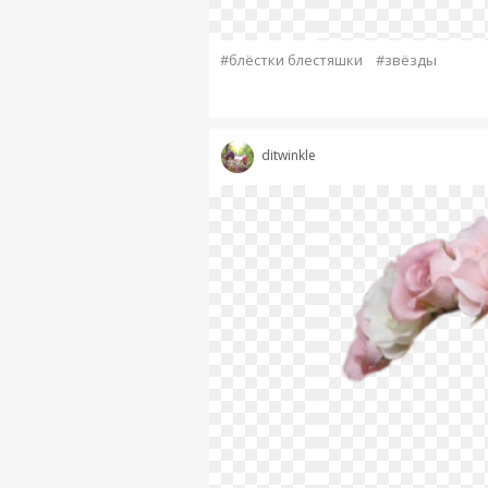
#блёстки блестяшки
#звёзды
ditwinkle