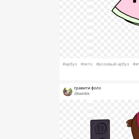
#арбуз
#лето
#розовый арбуз
#я
гравити фолз
ditwinkle