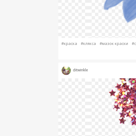
#краска
#клякса
#мазок краски
#
ditwinkle