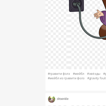
#гравити фолз
#мейбл
#звёзды
#
#мейбл из гравити фолз
#gravity foul
ditwinkle