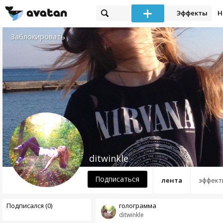
Эффекты
Н
Заблокировать
ditwinkle
Подписаться
лента
эффект
Подписался (0)
голограмма
ditwinkle