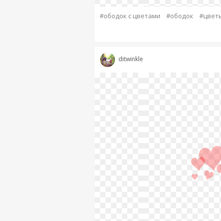
#ободок с цветами
#ободок
#цвет
ditwinkle