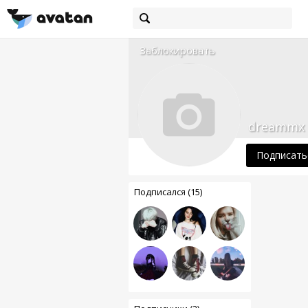
Заблокировать
dreammx
Подписать
Подписался (15)