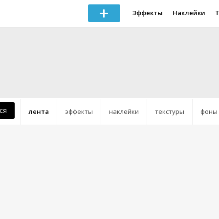
Эффекты
Наклейки
ся
лента
эффекты
наклейки
текстуры
фоны